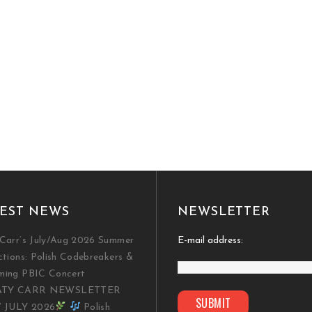
EST NEWS
NEWSLETTER
Carr’s July/Aug 2026 Summer
E-mail address:
ctions: Polish Codebreakers &
ming PBIC Concert
TY CARR NEWSLETTER
/ JULY 2026
Polish