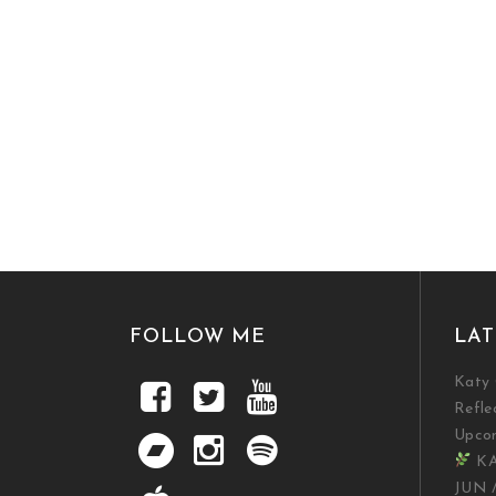
FOLLOW ME
LAT
Katy 
Refle
Upco
KA
JUN 