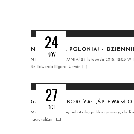
24
NIECH ŻYJE POLONIA! – DZIENNI
NOV
NIECH ŻYJE POLONIA! 24 listopada 2015, 12:25 W 1915
Sir Edwarda Elgara. Utwór, [...]
27
GAZETA WYBORCZA: ,,ŚPIEWAM O 
OCT
Mogłaby być idealną bohaterką polskiej prawicy, ale Katy
nacjonalizm i [...]