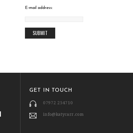
E-mail address:
GET IN TOUCH
07972 254710
info@katycarr.com