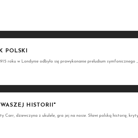
K POLSKI
 roku w Londynie odbyło się prawykonanie preludium symfonicznego „
WASZEJ HISTORII"
 Carr, dziewczyna z ukulele, gra jej na nosie. Sławi polską historię, kryt